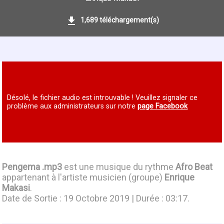
1,689 téléchargement(s)
Désolé, le fichier audio est introuvable ! Veuillez signaler ce
problème aux administrateurs sur notre
page Facebook
Pengema .mp3
est une musique du rythme
Afro Beat
appartenant à l'artiste musicien (groupe)
Enrique
Makasi
.
Date de Sortie : 19 Octobre 2019 | Durée : 03:17.