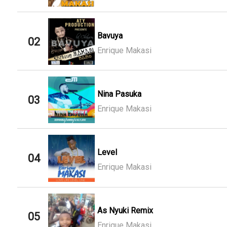
Bavuya
02
Enrique Makasi
Nina Pasuka
03
Enrique Makasi
Level
04
Enrique Makasi
As Nyuki Remix
05
Enrique Makasi