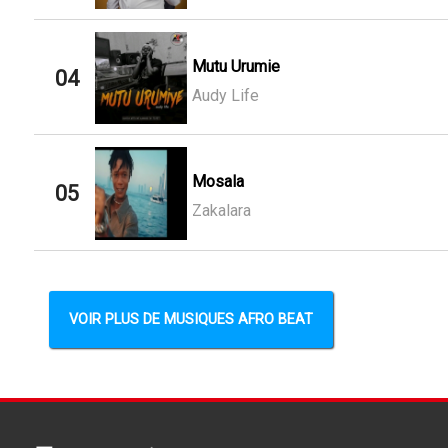
Mutu Urumie
04
Audy Life
Mosala
05
Zakalara
VOIR PLUS DE MUSIQUES AFRO BEAT