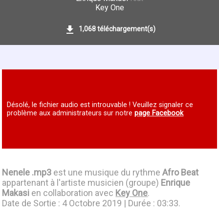
Key One
1,068 téléchargement(s)
Désolé, le fichier audio est introuvable ! Veuillez signaler ce
problème aux administrateurs sur notre
page Facebook
Nenele .mp3
est une musique du rythme
Afro Beat
appartenant à l'artiste musicien (groupe)
Enrique
Makasi
en collaboration avec
Key One
.
Date de Sortie : 4 Octobre 2019 | Durée : 03:33.