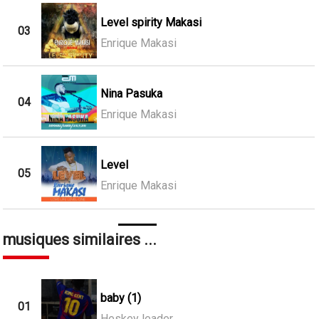
Level spirity Makasi
03
Enrique Makasi
Nina Pasuka
04
Enrique Makasi
Level
05
Enrique Makasi
musiques similaires ...
baby (1)
01
Heskey leader