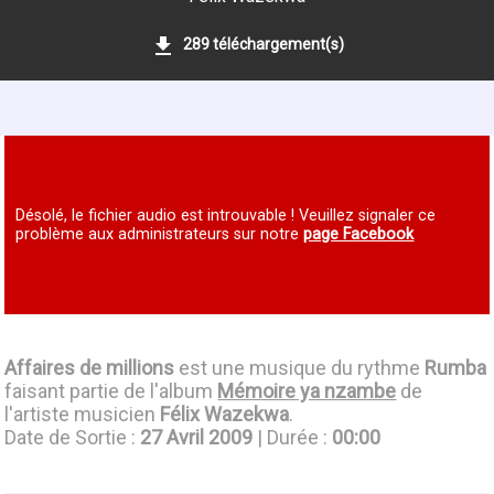
289 téléchargement(s)
Désolé, le fichier audio est introuvable ! Veuillez signaler ce
problème aux administrateurs sur notre
page Facebook
Affaires de millions
est une musique du rythme
Rumba
faisant partie de l'album
Mémoire ya nzambe
de
l'artiste musicien
Félix Wazekwa
.
Date de Sortie :
27 Avril 2009
| Durée :
00:00