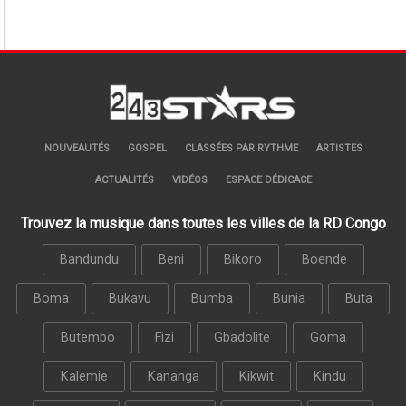
NOUVEAUTÉS
GOSPEL
CLASSÉES PAR RYTHME
ARTISTES
ACTUALITÉS
VIDÉOS
ESPACE DÉDICACE
Trouvez la musique dans toutes les villes de la RD Congo
Bandundu
Beni
Bikoro
Boende
Boma
Bukavu
Bumba
Bunia
Buta
Butembo
Fizi
Gbadolite
Goma
Kalemie
Kananga
Kikwit
Kindu