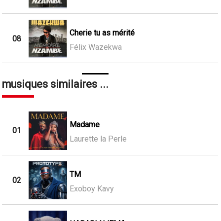
Cherie tu as mérité
08
Félix Wazekwa
musiques similaires ...
Madame
01
Laurette la Perle
TM
02
Exoboy Kavy