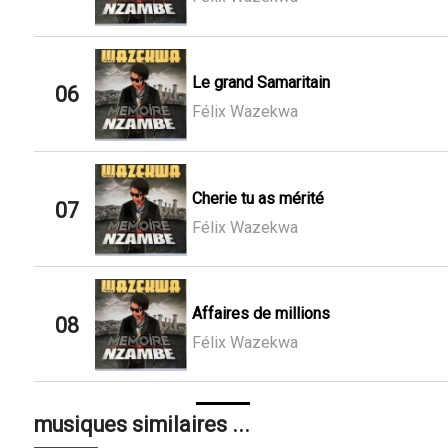
Le grand Samaritain
06
Félix Wazekwa
Cherie tu as mérité
07
Félix Wazekwa
Affaires de millions
08
Félix Wazekwa
musiques similaires ...