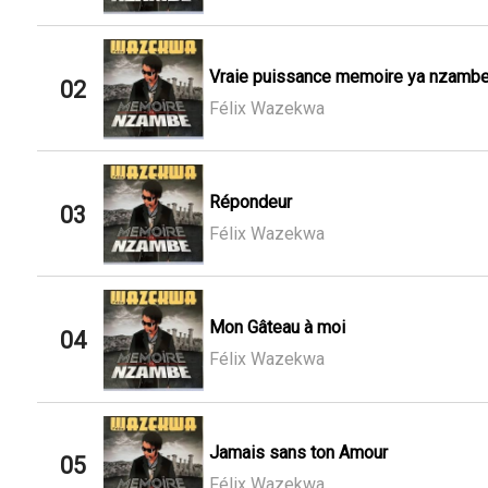
Vraie puissance memoire ya nzamb
02
Félix Wazekwa
Répondeur
03
Félix Wazekwa
Mon Gâteau à moi
04
Félix Wazekwa
Jamais sans ton Amour
05
Félix Wazekwa