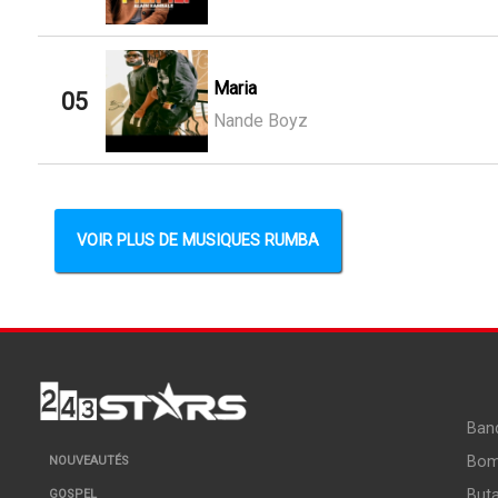
Maria
05
Nande Boyz
VOIR PLUS DE MUSIQUES RUMBA
Ban
Bo
NOUVEAUTÉS
But
GOSPEL