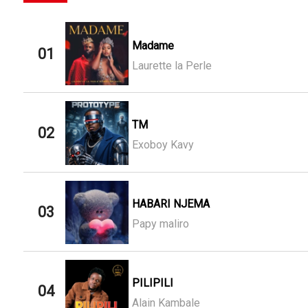
Madame
01
Laurette la Perle
TM
02
Exoboy Kavy
HABARI NJEMA
03
Papy maliro
PILIPILI
04
Alain Kambale