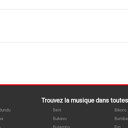
Trouvez la musique dans toutes 
dundu
Beni
Bikoro
ma
Bukavu
Bumba
a
Butembo
Fizi