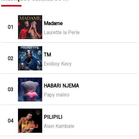
Madame
01
Laurette la Perle
TM
02
Exoboy Kavy
HABARI NJEMA
03
Papy maliro
PILIPILI
04
Alain Kambale