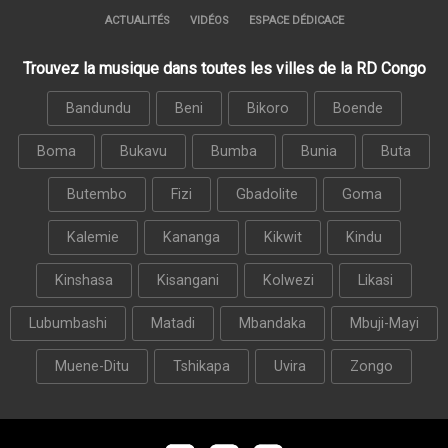
ACTUALITÉS
VIDÉOS
ESPACE DÉDICACE
Trouvez la musique dans toutes les villes de la RD Congo
Bandundu
Beni
Bikoro
Boende
Boma
Bukavu
Bumba
Bunia
Buta
Butembo
Fizi
Gbadolite
Goma
Kalemie
Kananga
Kikwit
Kindu
Kinshasa
Kisangani
Kolwezi
Likasi
Lubumbashi
Matadi
Mbandaka
Mbuji-Mayi
Muene-Ditu
Tshikapa
Uvira
Zongo