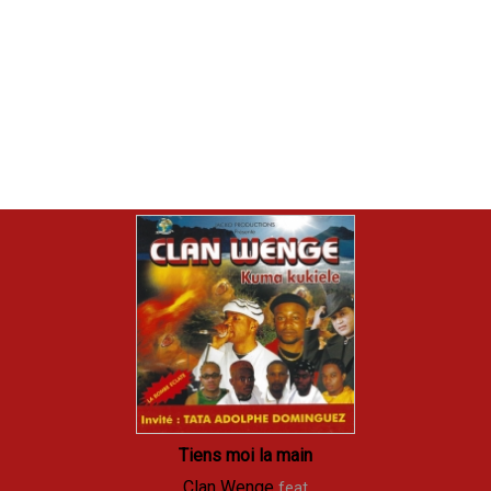
Tiens moi la main
Clan Wenge
feat