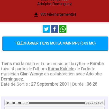
Adolphe Dominguez
850 téléchargement(s)
TÉLÉCHARGER TIENS MOI LA MAIN MP3 (6.03 MO)
Tiens moi la main
est une musique du rythme
Rumba
faisant partie de l'album
Kuma Kukiele
de l'artiste
musicien
Clan Wenge
en collaboration avec
Adolphe
Dominguez
.
Date de Sortie :
27 Septembre 2001
| Durée :
06:28
00:00 / 06:28