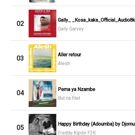
Gally_ _Kosa_kaka_Official_Audio8k
02
Gally Garvey
Aller retour
03
Alesh
Pema ya Nzambe
04
But na filet
Happy Birthday (Adoumba) by Djomuel 
05
Freddy Kipite F2K