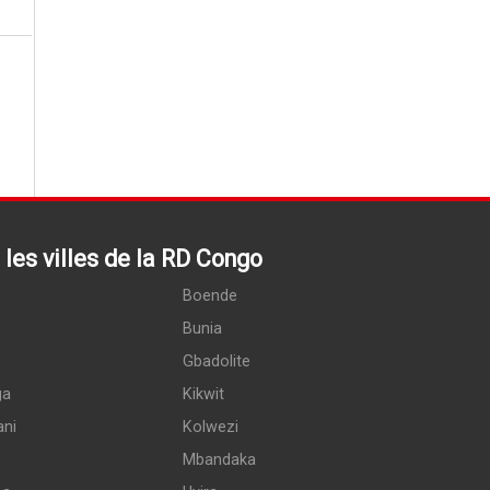
les villes de la RD Congo
Boende
Bunia
Gbadolite
ga
Kikwit
ani
Kolwezi
Mbandaka