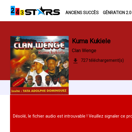
ANCIENS SUCCÈS
GÉNRATION 2.0
Kuma Kukiele
Clan Wenge
727 téléchargement(s)
Désolé, le fichier audio est introuvable ! Veuillez signaler ce