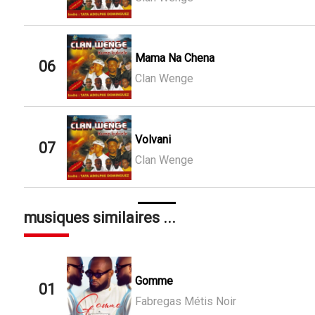
Mama Na Chena
06
Clan Wenge
Volvani
07
Clan Wenge
musiques similaires ...
Gomme
01
Fabregas Métis Noir