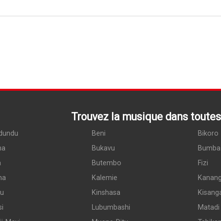
Trouvez la musique dans toutes 
dundu
Beni
Bikoro
ma
Bukavu
Bumba
a
Butembo
Fizi
ma
Kalemie
Kanan
du
Kinshasa
Kisang
si
Lubumbashi
Matadi