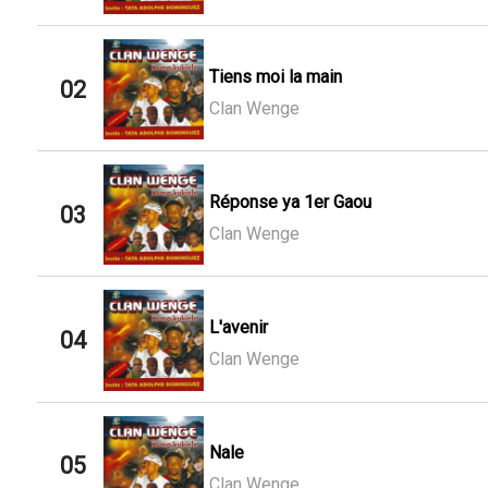
Tiens moi la main
02
Clan Wenge
Réponse ya 1er Gaou
03
Clan Wenge
L'avenir
04
Clan Wenge
Nale
05
Clan Wenge