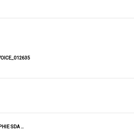
VOICE_012635
IE SDA ...