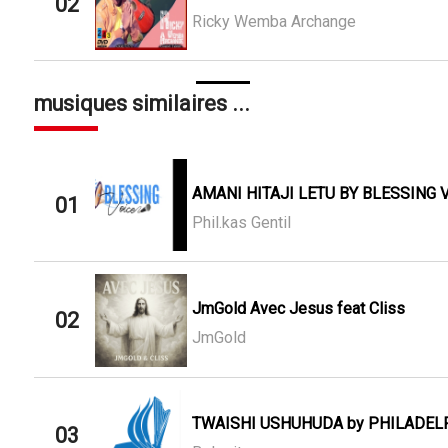
02
Ricky Wemba Archange
musiques similaires ...
AMANI HITAJI LETU BY BLESSING 
01
Phil.kas Gentil
JmGold Avec Jesus feat Cliss
02
JmGold
TWAISHI USHUHUDA by PHILADELPH
03