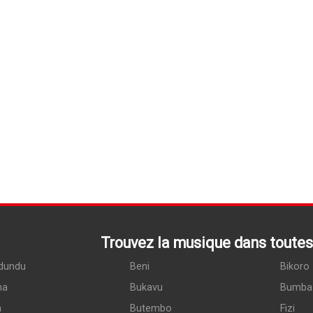
Trouvez la musique dans toutes 
dundu
Beni
Bikoro
ma
Bukavu
Bumba
a
Butembo
Fizi