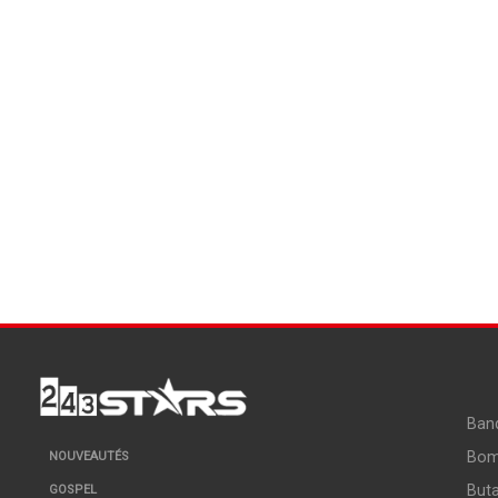
Ban
Bo
NOUVEAUTÉS
But
GOSPEL