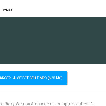
LYRICS
ARGER LA VIE EST BELLE MP3 (6.65 MO)
re Ricky Wemba Archange qui compte six titres: 1-