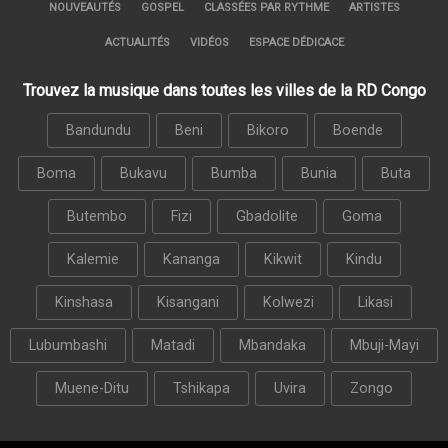
NOUVEAUTÉS
GOSPEL
CLASSÉES PAR RYTHME
ARTISTES
ACTUALITÉS
VIDÉOS
ESPACE DÉDICACE
Trouvez la musique dans toutes les villes de la RD Congo
Bandundu
Beni
Bikoro
Boende
Boma
Bukavu
Bumba
Bunia
Buta
Butembo
Fizi
Gbadolite
Goma
Kalemie
Kananga
Kikwit
Kindu
Kinshasa
Kisangani
Kolwezi
Likasi
Lubumbashi
Matadi
Mbandaka
Mbuji-Mayi
Muene-Ditu
Tshikapa
Uvira
Zongo