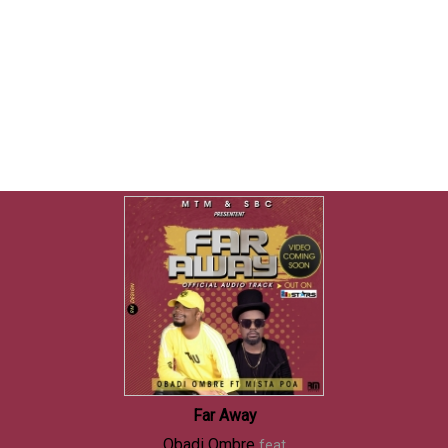
Far Away
Obadi Ombre
feat