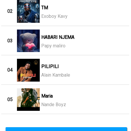
TM
02
Exoboy Kavy
HABARI NJEMA
03
Papy maliro
PILIPILI
04
Alain Kambale
Maria
05
Nande Boyz