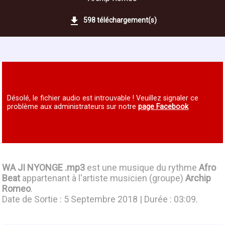
598 téléchargement(s)
Désolé, le fichier audio est introuvable ! Veuillez signaler ce
problème aux administrateurs sur notre
page Facebook
WA JI NYONGE .mp3
est une musique du rythme
Afro
Beat
appartenant à l'artiste musicien (groupe)
Archip
Romeo
.
Date de Sortie : 5 Septembre 2018 | Durée : 03:09.