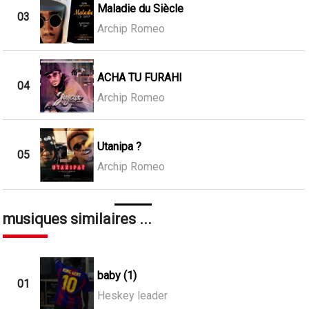
Maladie du Siècle
03
Archip Romeo
ACHA TU FURAHI
04
Archip Romeo
Utanipa ?
05
Archip Romeo
musiques similaires ...
baby (1)
01
Heskey leader