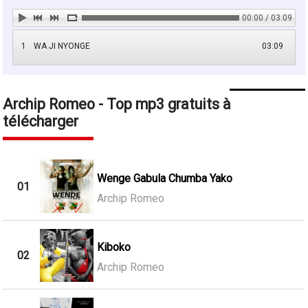
00:00 / 03:09
1
WA JI NYONGE
03:09
Archip Romeo - Top mp3 gratuits à
télécharger
Wenge Gabula Chumba Yako
01
Archip Romeo
Kiboko
02
Archip Romeo