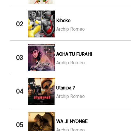
Kiboko
02
Archip Romeo
ACHA TU FURAHI
03
Archip Romeo
Utanipa ?
04
Archip Romeo
WA JI NYONGE
05
Archip Romeo