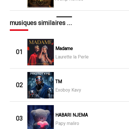
musiques similaires ...
Madame
01
Laurette la Perle
TM
02
Exoboy Kavy
HABARI NJEMA
03
Papy maliro