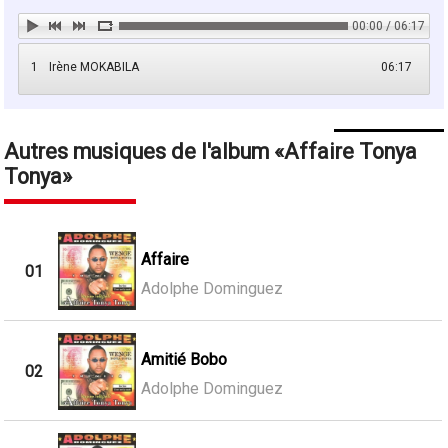
00:00 / 06:17
1
Irène MOKABILA
06:17
Autres musiques de l'album
Affaire Tonya
Tonya
Affaire
01
Adolphe Dominguez
Amitié Bobo
02
Adolphe Dominguez