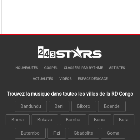
NOUVEAUTÉS
GOSPEL
CLASSÉES PAR RYTHME
ARTISTES
ACTUALITÉS
VIDÉOS
ESPACE DÉDICACE
Trouvez la musique dans toutes les villes de la RD Congo
Bandundu
Beni
Bikoro
Boende
Boma
Bukavu
Bumba
Bunia
Buta
Butembo
Fizi
Gbadolite
Goma