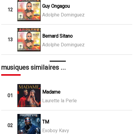
Guy Ongagou
12
Adolphe Dominguez
Bernard Sitano
13
Adolphe Dominguez
musiques similaires ...
Madame
01
Laurette la Perle
TM
02
Exoboy Kavy