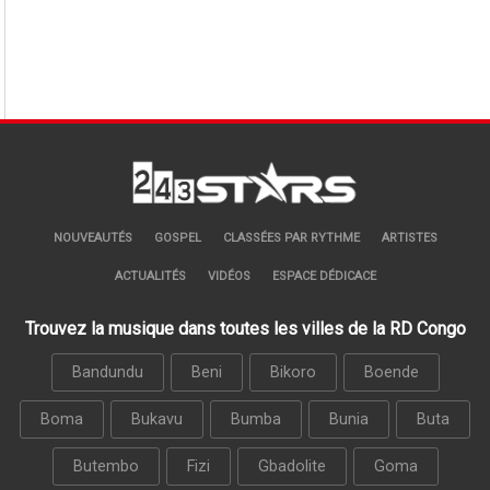
NOUVEAUTÉS
GOSPEL
CLASSÉES PAR RYTHME
ARTISTES
ACTUALITÉS
VIDÉOS
ESPACE DÉDICACE
Trouvez la musique dans toutes les villes de la RD Congo
Bandundu
Beni
Bikoro
Boende
Boma
Bukavu
Bumba
Bunia
Buta
Butembo
Fizi
Gbadolite
Goma