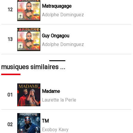
Matraquagage
12
Adolphe Dominguez
Guy Ongagou
13
Adolphe Dominguez
musiques similaires ...
Madame
01
Laurette la Perle
TM
02
Exoboy Kavy