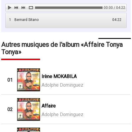
00:00 / 04:22
1
Bernard Sitano
04:22
Autres musiques de l'album
Affaire Tonya
Tonya
Irène MOKABILA
01
Adolphe Dominguez
Affaire
02
Adolphe Dominguez