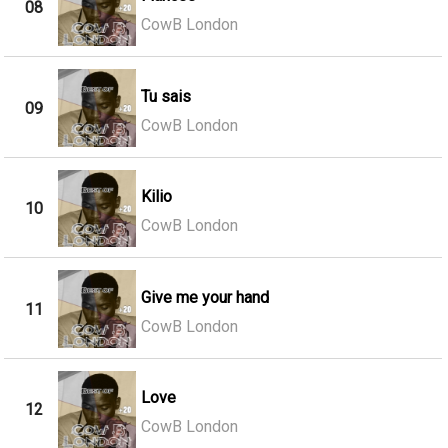
08
CowB London
Tu sais
09
CowB London
Kilio
10
CowB London
Give me your hand
11
CowB London
Love
12
CowB London