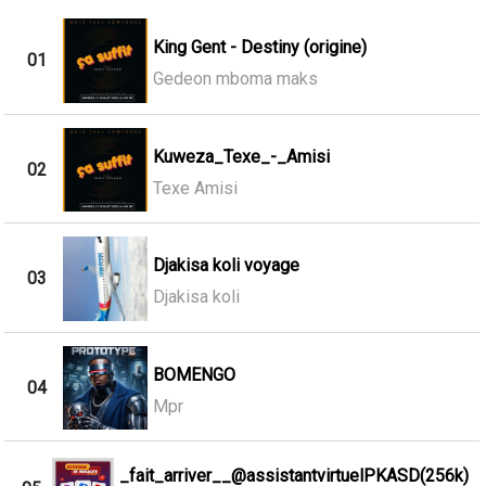
King Gent - Destiny (origine)
01
Gedeon mboma maks
Kuweza_Texe_-_Amisi
02
Texe Amisi
Djakisa koli voyage
03
Djakisa koli
BOMENGO
04
Mpr
_fait_arriver__@assistantvirtuelPKASD(256k)