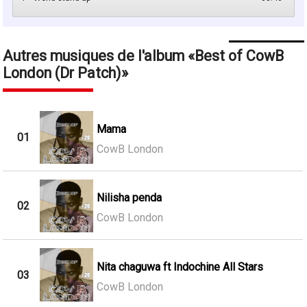
Autres musiques de l'album
Best of CowB
London (Dr Patch)
Mama
01
CowB London
Nilisha penda
02
CowB London
Nita chaguwa ft Indochine All Stars
03
CowB London