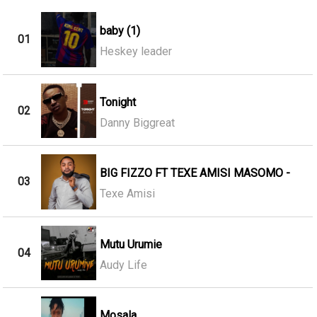
baby (1)
01
Heskey leader
Tonight
02
Danny Biggreat
BIG FIZZO FT TEXE AMISI MASOMO -
03
Texe Amisi
Mutu Urumie
04
Audy Life
Mosala