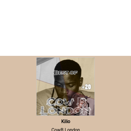
Kilio
CowB London