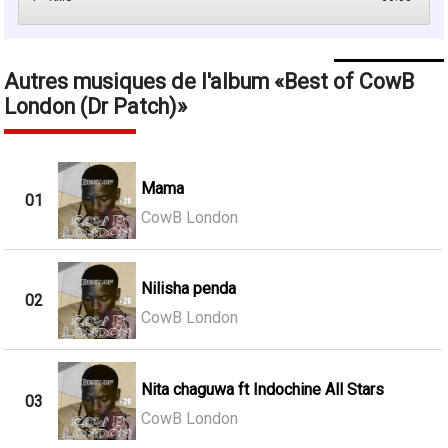
Autres musiques de l'album
Best of CowB
London (Dr Patch)
Mama
01
CowB London
Nilisha penda
02
CowB London
Nita chaguwa ft Indochine All Stars
03
CowB London