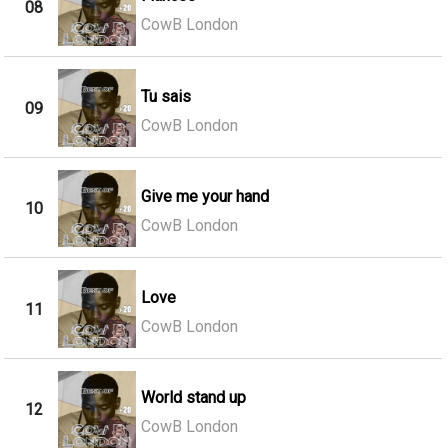
08
CowB London
Tu sais
09
CowB London
Give me your hand
10
CowB London
Love
11
CowB London
World stand up
12
CowB London