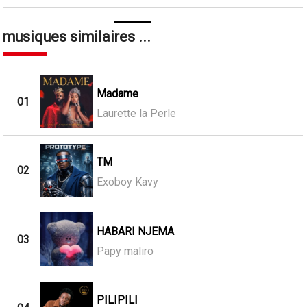
musiques similaires ...
Madame
01
Laurette la Perle
TM
02
Exoboy Kavy
HABARI NJEMA
03
Papy maliro
PILIPILI