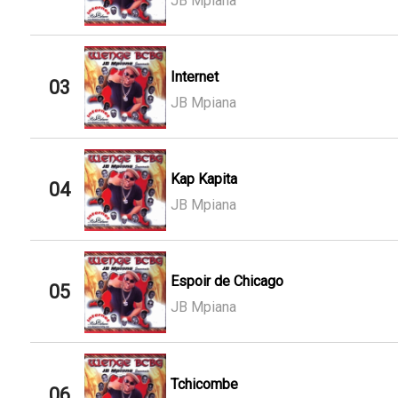
JB Mpiana
Internet
03
JB Mpiana
Kap Kapita
04
JB Mpiana
Espoir de Chicago
05
JB Mpiana
Tchicombe
06