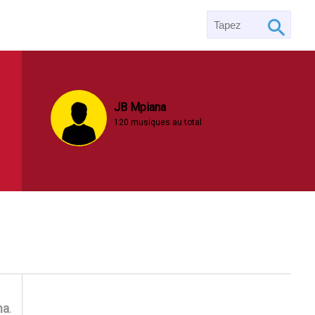
JB Mpiana
120 musiques au total
na
.