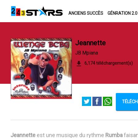
ANCIENS SUCCÈS
GÉNRATION 2.0
Jeannette
JB Mpiana
6,174 téléchargement(s)
TÉLÉCH
Jeannette
est une musique du rythme
Rumba
faisan