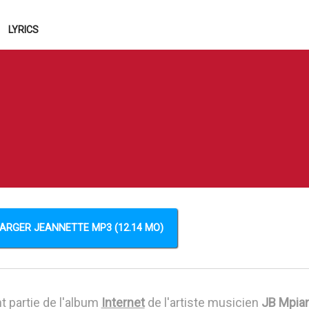
LYRICS
ARGER JEANNETTE MP3 (12.14 MO)
t partie de l'album
Internet
de l'artiste musicien
JB Mpia