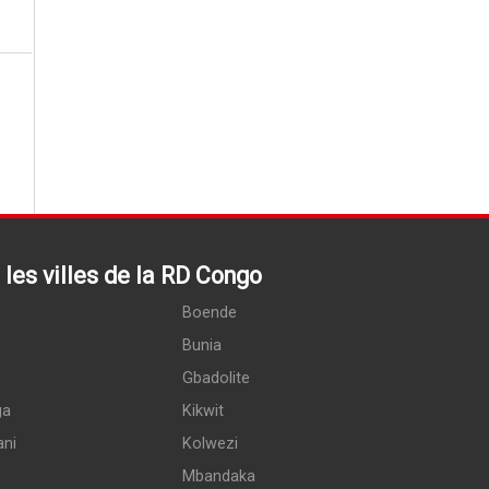
les villes de la RD Congo
Boende
Bunia
Gbadolite
ga
Kikwit
ani
Kolwezi
Mbandaka