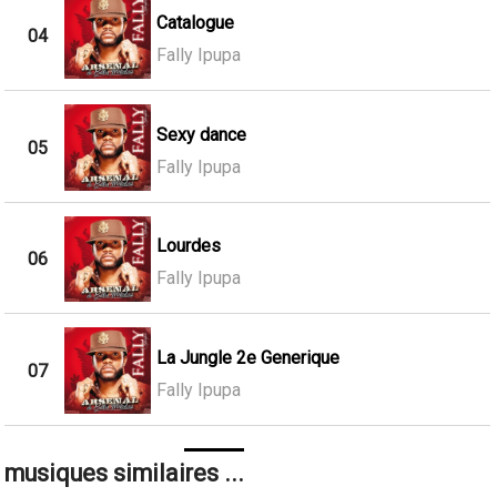
Catalogue
04
Fally Ipupa
Sexy dance
05
Fally Ipupa
Lourdes
06
Fally Ipupa
La Jungle 2e Generique
07
Fally Ipupa
musiques similaires ...