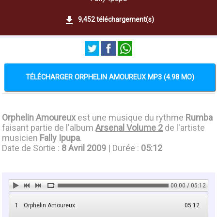
9,452 téléchargement(s)
TÉLÉCHARGER ORPHELIN AMOUREUX MP3 (4.98 MO)
Orphelin Amoureux
est une musique du rythme
Rumba
faisant partie de l'album
Arsenal Volume 2
de l'artiste
musicien
Fally Ipupa
.
Date de Sortie :
8 Avril 2009
| Durée :
05:12
00:00 / 05:12
1
Orphelin Amoureux
05:12