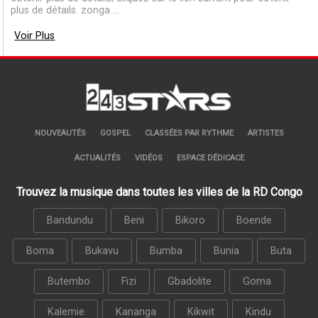
plus de détails. zonga ...
Voir Plus
NOUVEAUTÉS
GOSPEL
CLASSÉES PAR RYTHME
ARTISTES
ACTUALITÉS
VIDÉOS
ESPACE DÉDICACE
Trouvez la musique dans toutes les villes de la RD Congo
Bandundu
Beni
Bikoro
Boende
Boma
Bukavu
Bumba
Bunia
Buta
Butembo
Fizi
Gbadolite
Goma
Kalemie
Kananga
Kikwit
Kindu