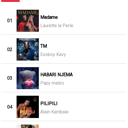
Madame
01
Laurette la Perle
TM
02
Exoboy Kavy
HABARI NJEMA
03
Papy maliro
PILIPILI
04
Alain Kambale