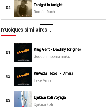
Tonight is tonight
04
Roméo Rush
musiques similaires ...
King Gent - Destiny (origine)
01
Gedeon mboma maks
Kuweza_Texe_-_Amisi
02
Texe Amisi
Djakisa koli voyage
03
Djakisa koli