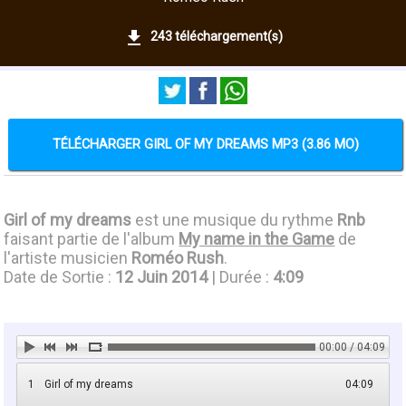
243 téléchargement(s)
TÉLÉCHARGER GIRL OF MY DREAMS MP3 (3.86 MO)
Girl of my dreams
est une musique du rythme
Rnb
faisant partie de l'album
My name in the Game
de
l'artiste musicien
Roméo Rush
.
Date de Sortie :
12 Juin 2014
| Durée :
4:09
00:00 / 04:09
1
Girl of my dreams
04:09