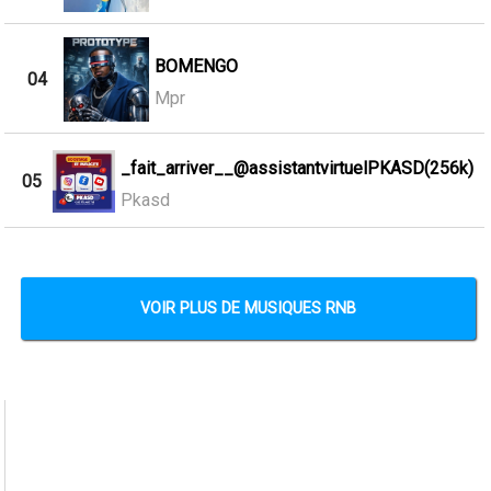
BOMENGO
04
Mpr
_fait_arriver__@assistantvirtuelPKASD(256k)
05
Pkasd
VOIR PLUS DE MUSIQUES RNB