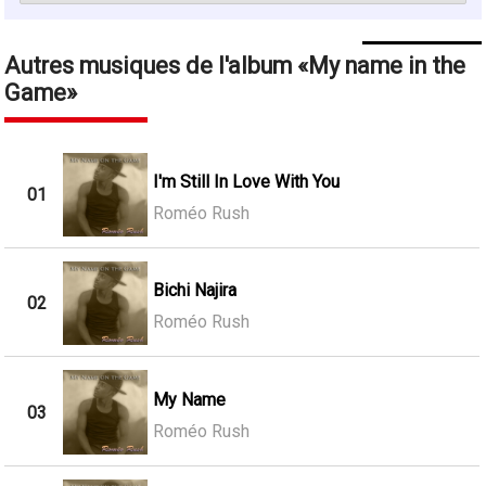
Autres musiques de l'album
My name in the
Game
I'm Still In Love With You
01
Roméo Rush
Bichi Najira
02
Roméo Rush
My Name
03
Roméo Rush