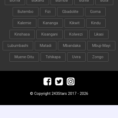
Boma
Bukavu
Bumba
Bunia
Buta
Butembo
Fizi
Gbadolite
Goma
Kalemie
Kananga
Kikwit
Kindu
Kinshasa
Kisangani
Kolwezi
Likasi
Lubumbashi
Matadi
Mbandaka
Mbuji-Mayi
Muene-Ditu
Tshikapa
Uvira
Zongo
© Copyright 243Stars 2017 - 2026