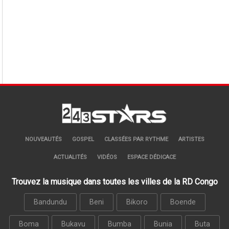
NOUVEAUTÉS
GOSPEL
CLASSÉES PAR RYTHME
ARTISTES
ACTUALITÉS
VIDÉOS
ESPACE DÉDICACE
Trouvez la musique dans toutes les villes de la RD Congo
Bandundu
Beni
Bikoro
Boende
Boma
Bukavu
Bumba
Bunia
Buta