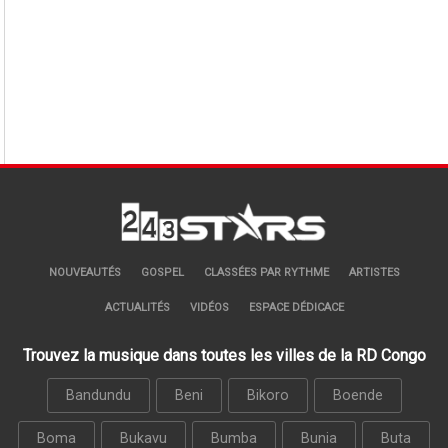
NOUVEAUTÉS
GOSPEL
CLASSÉES PAR RYTHME
ARTISTES
ACTUALITÉS
VIDÉOS
ESPACE DÉDICACE
Trouvez la musique dans toutes les villes de la RD Congo
Bandundu
Beni
Bikoro
Boende
Boma
Bukavu
Bumba
Bunia
Buta