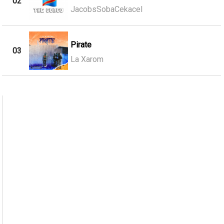
02
JacobsSobaCekacel
Pirate
03
La Xarom