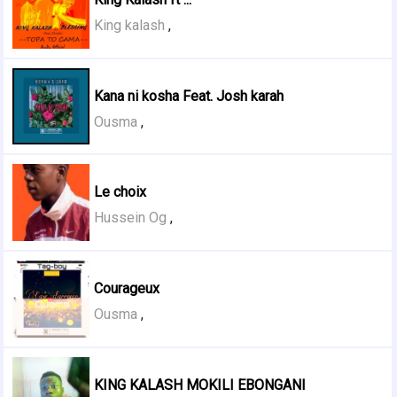
King kalash
,
Kana ni kosha Feat. Josh karah
Ousma
,
Le choix
Hussein Og
,
Courageux
Ousma
,
KING KALASH MOKILI EBONGANI