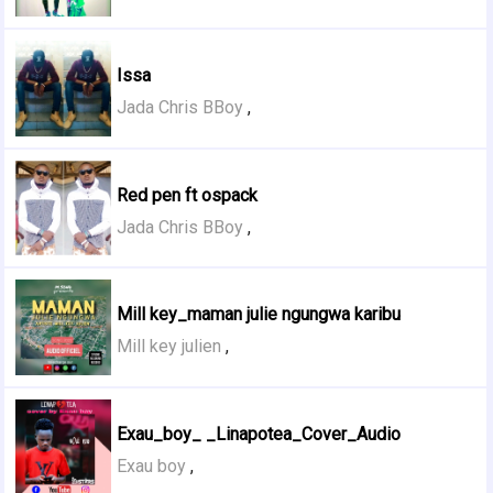
Issa
Jada Chris BBoy
,
Red pen ft ospack
Jada Chris BBoy
,
Mill key_maman julie ngungwa karibu
Mill key julien
,
Exau_boy_ _Linapotea_Cover_Audio
Exau boy
,