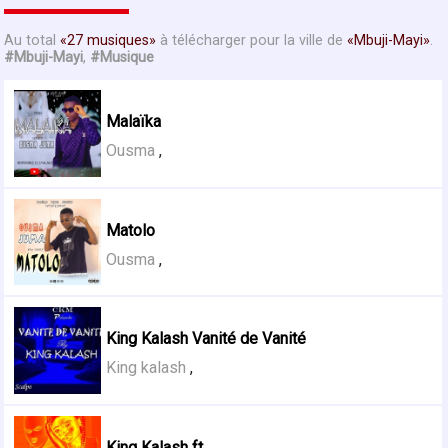
Au total
27 musiques
à télécharger pour la ville de
Mbuji-Mayi
.
#Mbuji-Mayi
,
#Musique
Malaïka
Ousma
,
Matolo
Ousma
,
King Kalash Vanité de Vanité
King kalash
,
King Kalash ft ...