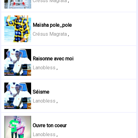
Crésus Magrata
,
Maïsha pole_pole
Crésus Magrata
,
Raisonne avec moi
Lanobless
,
Séisme
Lanobless
,
Ouvre ton coeur
Lanobless
,