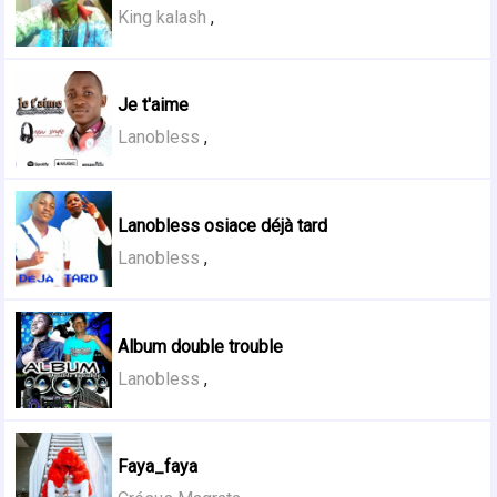
King kalash
,
Je t'aime
Lanobless
,
Lanobless osiace déjà tard
Lanobless
,
Album double trouble
Lanobless
,
Faya_faya