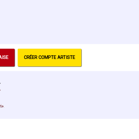
AISE
CRÉER COMPTE ARTISTE
i
.