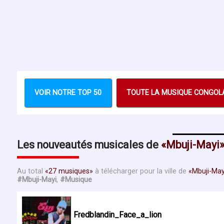
VOIR NOTRE TOP 50
TOUTE LA MUSIQUE CONGOL
Les nouveautés musicales de
Mbuji-Mayi
Au total
27 musiques
à télécharger pour la ville de
Mbuji-May
#Mbuji-Mayi
,
#Musique
Fredblandin_Face_a_lion