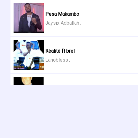
Pesa Makambo
Jaysix Adballah
,
Réalité ft brel
Lanobless
,
Nasulu ft osiace
Lanobless
,
Deception ft Jean Breack
Lanobless
,