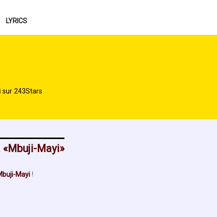
LYRICS
i
sur 243Stars
à
Mbuji-Mayi
buji-Mayi
!