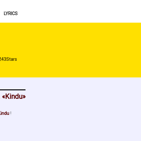
LYRICS
243Stars
à
Kindu
indu
!