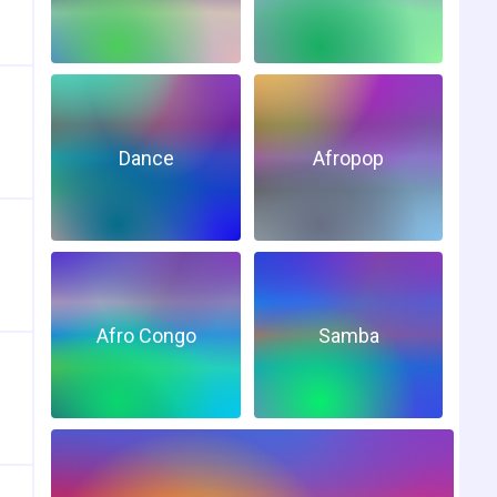
Dance
Afropop
Afro Congo
Samba