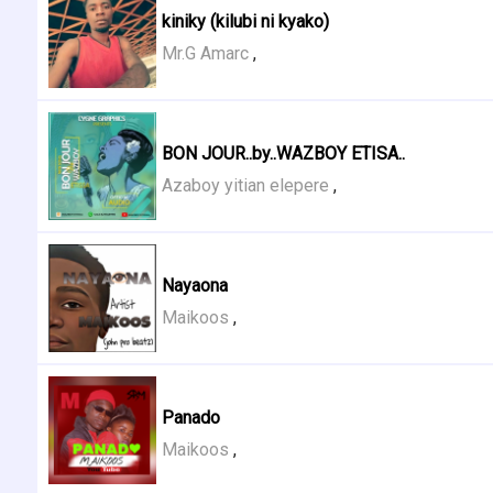
kiniky (kilubi ni kyako)
Mr.G Amarc
,
BON JOUR..by..WAZBOY ETISA..
Azaboy yitian elepere
,
Nayaona
Maikoos
,
Panado
Maikoos
,