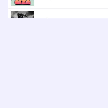
DIVISÉ
Delcat Idinco
,
ZERO MONUSCO
Delcat Idinco
,
Enoska Fir
Jercus fire
,
Forever