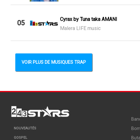
Cyrax by Tuna taka AMANI
05
Malera LIFE music
VOIR PLUS DE MUSIQUES TRAP
Ban
Bo
NOUVEAUTÉS
But
GOSPEL