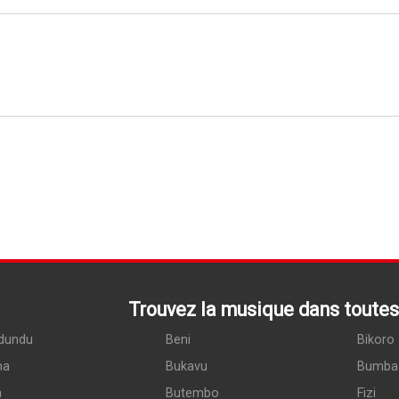
Trouvez la musique dans toutes 
dundu
Beni
Bikoro
ma
Bukavu
Bumba
a
Butembo
Fizi