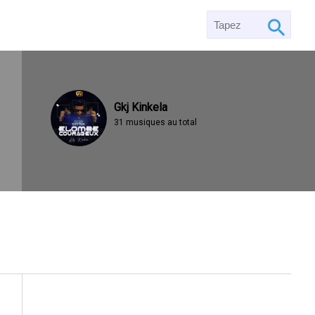
Gkj Kinkela
31 musiques au total