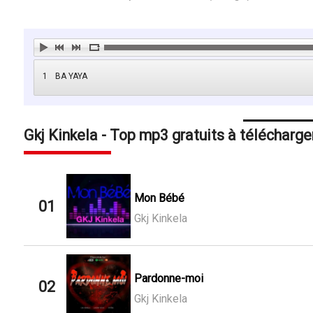
1
BA YAYA
Gkj Kinkela - Top mp3 gratuits à télécharge
Mon Bébé
01
Gkj Kinkela
Pardonne-moi
02
Gkj Kinkela