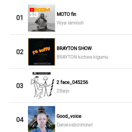
MOTO fin
01
Yëyø laminoh
BRAYTON SHOW
02
BRAYTON kichwa kigumu
2 face_045256
03
2Barjo
Good_voice
04
Daniessbcriminel