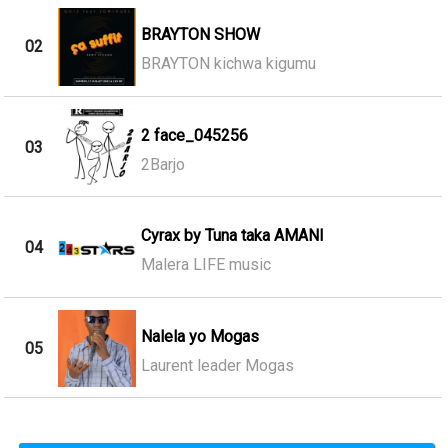
BRAYTON SHOW
02
BRAYTON kichwa kigumu
2 face_045256
03
2Barjo
Cyrax by Tuna taka AMANI
04
Malera LIFE music
Nalela yo Mogas
05
Laurent leader Mogas