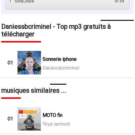
1
Good_voice
01:59
Daniessbcriminel - Top mp3 gratuits à
télécharger
Sonnerie iphone
01
Daniessbcriminel
musiques similaires ...
MOTO fin
01
Yëyø laminoh