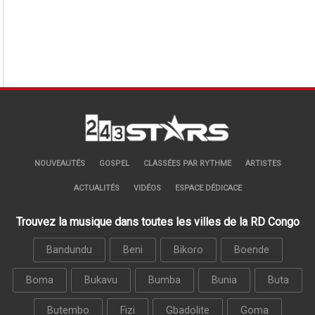
NOUVEAUTÉS
GOSPEL
CLASSÉES PAR RYTHME
ARTISTES
ACTUALITÉS
VIDÉOS
ESPACE DÉDICACE
Trouvez la musique dans toutes les villes de la RD Congo
Bandundu
Beni
Bikoro
Boende
Boma
Bukavu
Bumba
Bunia
Buta
Butembo
Fizi
Gbadolite
Goma