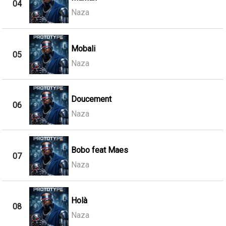
04
Naza
Mobali
05
Naza
Doucement
06
Naza
Bobo feat Maes
07
Naza
Holà
08
Naza