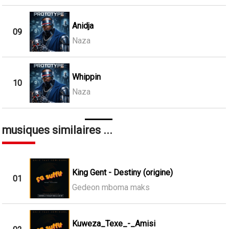
Anidja
09
Naza
Whippin
10
Naza
musiques similaires ...
King Gent - Destiny (origine)
01
Gedeon mboma maks
Kuweza_Texe_-_Amisi