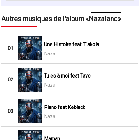
Autres musiques de l'album
Nazaland
Une Histoire feat. Tiakola
01
Naza
Tu es à moi feat Tayc
02
Naza
Piano feat Keblack
03
Naza
Maman