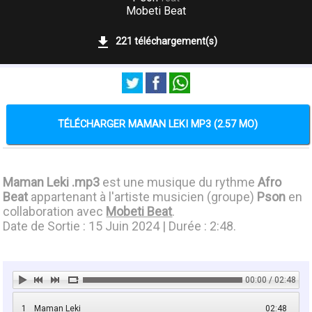
Mobeti Beat
221 téléchargement(s)
TÉLÉCHARGER MAMAN LEKI MP3 (2.57 MO)
Maman Leki .mp3
est une musique du rythme
Afro
Beat
appartenant à l'artiste musicien (groupe)
Pson
en
collaboration avec
Mobeti Beat
.
Date de Sortie : 15 Juin 2024 | Durée : 2:48.
00:00 / 02:48
1
Maman Leki
02:48