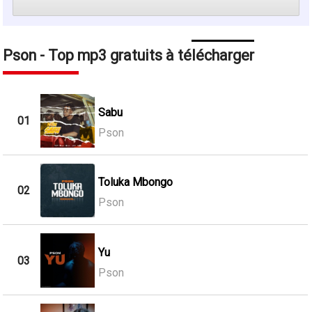
Pson - Top mp3 gratuits à télécharger
Sabu
01
Pson
Toluka Mbongo
02
Pson
Yu
03
Pson