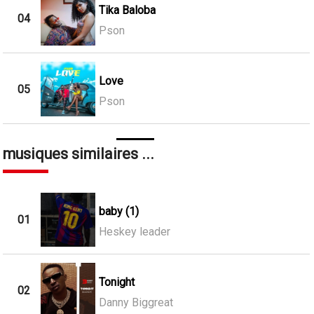
Tika Baloba
04
Pson
Love
05
Pson
musiques similaires ...
baby (1)
01
Heskey leader
Tonight
02
Danny Biggreat