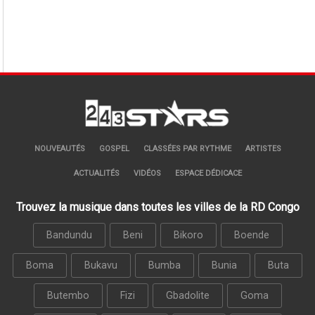
NOUVEAUTÉS
GOSPEL
CLASSÉES PAR RYTHME
ARTISTES
ACTUALITÉS
VIDÉOS
ESPACE DÉDICACE
Trouvez la musique dans toutes les villes de la RD Congo
Bandundu
Beni
Bikoro
Boende
Boma
Bukavu
Bumba
Bunia
Buta
Butembo
Fizi
Gbadolite
Goma