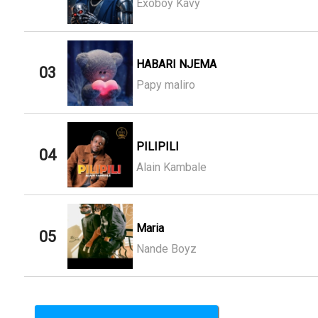
Exoboy Kavy
HABARI NJEMA
03
Papy maliro
PILIPILI
04
Alain Kambale
Maria
05
Nande Boyz