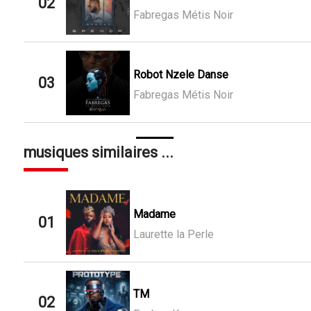
02
Fabregas Métis Noir
Robot Nzele Danse
03
Fabregas Métis Noir
musiques similaires ...
Madame
01
Laurette la Perle
TM
02