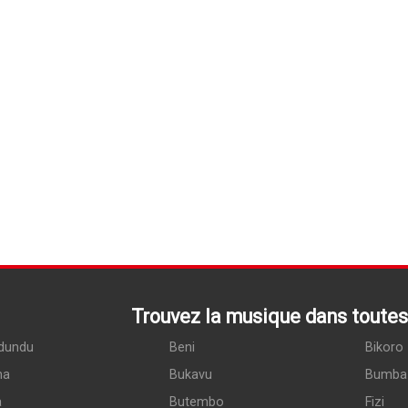
Trouvez la musique dans toutes 
dundu
Beni
Bikoro
ma
Bukavu
Bumba
a
Butembo
Fizi