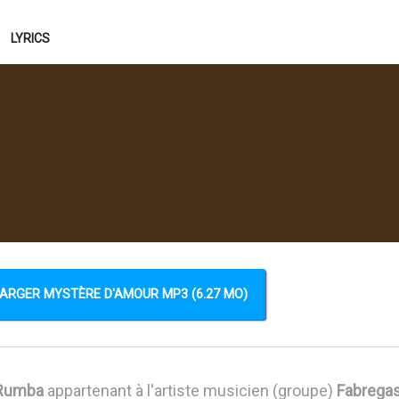
LYRICS
ARGER MYSTÈRE D'AMOUR MP3 (6.27 MO)
Rumba
appartenant à l'artiste musicien (groupe)
Fabrega