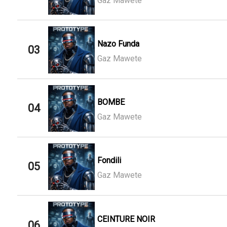
Gaz Mawete
Nazo Funda
03
Gaz Mawete
BOMBE
04
Gaz Mawete
Fondili
05
Gaz Mawete
CEINTURE NOIR
06