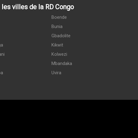
les villes de la RD Congo
Boende
Bunia
Gbadolite
ga
Kikwit
ani
Kolwezi
Mbandaka
pa
Uvira