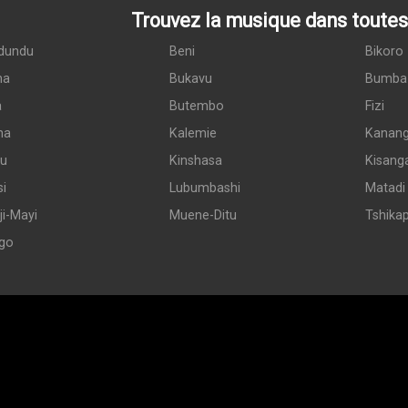
Trouvez la musique dans toutes 
dundu
Beni
Bikoro
ma
Bukavu
Bumba
a
Butembo
Fizi
ma
Kalemie
Kanan
du
Kinshasa
Kisang
si
Lubumbashi
Matadi
i-Mayi
Muene-Ditu
Tshika
go