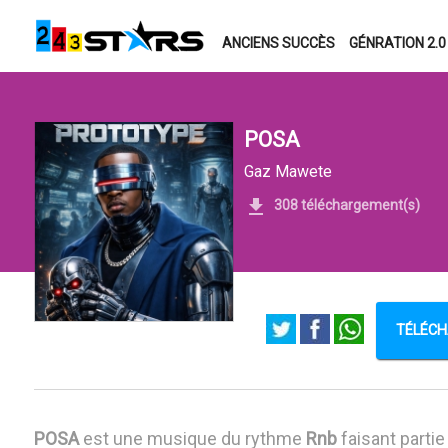
ANCIENS SUCCÈS
GÉNRATION 2.0
POSA
Gaz Mawete
308 téléchargement(s)
TÉLÉCH
POSA
est une musique du rythme
Rnb
faisant partie