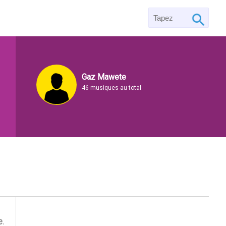
Gaz Mawete
46 musiques au total
e
.