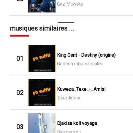
Gaz Mawete
musiques similaires ...
King Gent - Destiny (origine)
01
Gedeon mboma maks
Kuweza_Texe_-_Amisi
02
Texe Amisi
Djakisa koli voyage
03
Djakisa koli