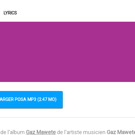
LYRICS
ARGER POSA MP3 (2.47 MO)
 de l'album
Gaz Mawete
de l'artiste musicien
Gaz Mawet