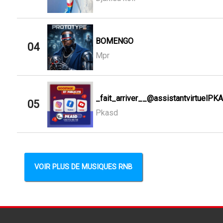
BOMENGO
04
Mpr
_fait_arriver__@assistantvirtuelPK
05
Pkasd
VOIR PLUS DE MUSIQUES RNB