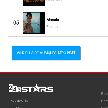
Mosala
05
Zakalara
VOIR PLUS DE MUSIQUES AFRO BEAT
Ban
Bo
NOUVEAUTÉS