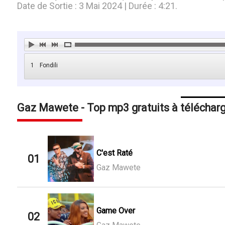
Date de Sortie : 3 Mai 2024 | Durée : 4:21.
1
Fondili
Gaz Mawete - Top mp3 gratuits à téléchar
C'est Raté
01
Gaz Mawete
Game Over
02