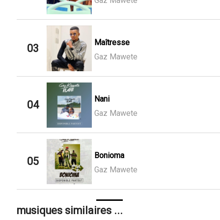
Gaz Mawete
Maîtresse
03
Gaz Mawete
Nani
04
Gaz Mawete
Bonioma
05
Gaz Mawete
musiques similaires ...