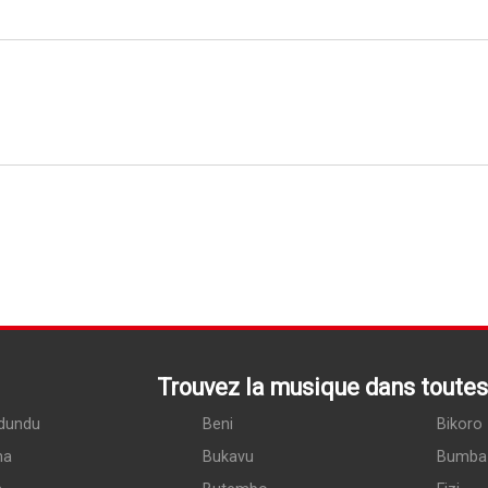
Trouvez la musique dans toutes 
dundu
Beni
Bikoro
ma
Bukavu
Bumba