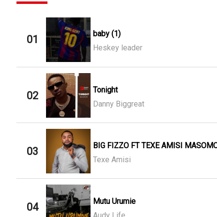
baby (1)
01
Heskey leader
Tonight
02
Danny Biggreat
BIG FIZZO FT TEXE AMISI MASOMO
03
Texe Amisi
Mutu Urumie
04
Audy Life