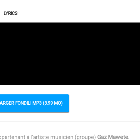
LYRICS
ARGER FONDILI MP3 (3.99 MO)
partenant à l'artiste musicien (groupe)
Gaz Mawete
.