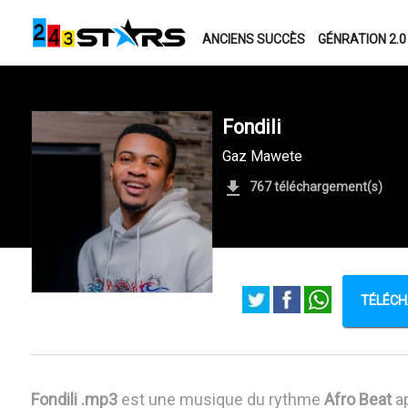
ANCIENS SUCCÈS
GÉNRATION 2.0
Fondili
Gaz Mawete
767 téléchargement(s)
TÉLÉCH
Fondili .mp3
est une musique du rythme
Afro Beat
ap