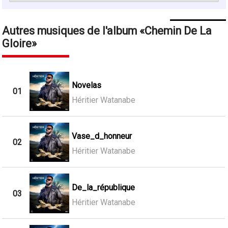
Autres musiques de l'album
Chemin De La
Gloire
Novelas
01
Héritier Watanabe
Vase_d_honneur
02
Héritier Watanabe
De_la_république
03
Héritier Watanabe