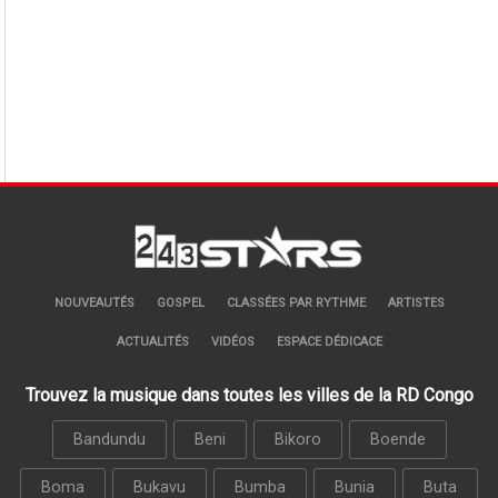
NOUVEAUTÉS
GOSPEL
CLASSÉES PAR RYTHME
ARTISTES
ACTUALITÉS
VIDÉOS
ESPACE DÉDICACE
Trouvez la musique dans toutes les villes de la RD Congo
Bandundu
Beni
Bikoro
Boende
Boma
Bukavu
Bumba
Bunia
Buta