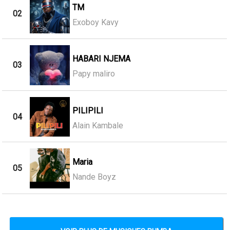
TM
02
Exoboy Kavy
HABARI NJEMA
03
Papy maliro
PILIPILI
04
Alain Kambale
Maria
05
Nande Boyz