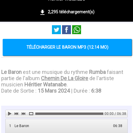
2,295 téléchargement(s)
TÉLÉCHARGER LE BARON MP3 (12.14 MO)
Le Baron
est une musique du rythme
Rumba
faisant
partie de l'album
Chemin De La Gloire
de l'artiste
musicien
Héritier Watanabe
.
Date de Sortie :
15 Mars 2024
| Durée :
6:38
00:00 / 06:38
1
Le Baron
06:38