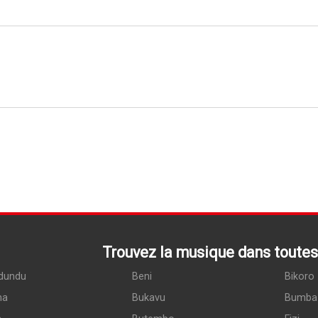
Trouvez la musique dans toutes 
dundu
Beni
Bikoro
ma
Bukavu
Bumba