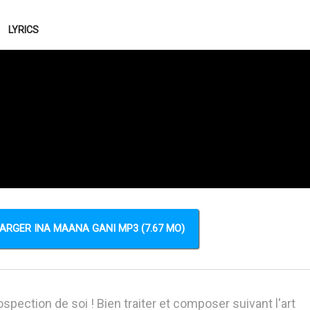
LYRICS
ARGER INA MAANA GANI MP3 (7.67 MO)
spection de soi ! Bien traiter et composer suivant l'art