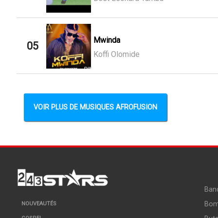
Mwinda
05
Koffi Olomide
VOIR PLUS DE MUSIQUES AFROFUSION
Ban
Bo
NOUVEAUTÉS