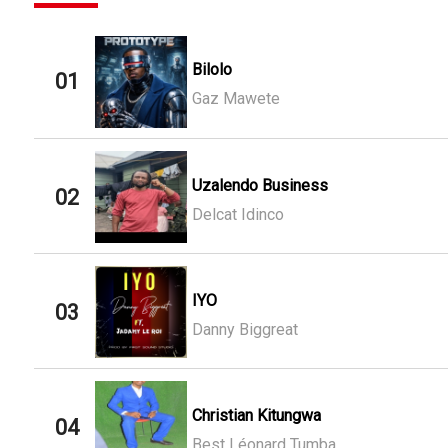
Bilolo
01
Gaz Mawete
Uzalendo Business
02
Delcat Idinco
IYO
03
Danny Biggreat
Christian Kitungwa
04
Best Léonard Tumba