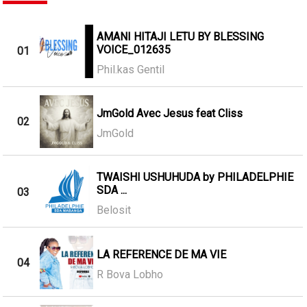
AMANI HITAJI LETU BY BLESSING
VOICE_012635
01
Phil.kas Gentil
JmGold Avec Jesus feat Cliss
02
JmGold
TWAISHI USHUHUDA by PHILADELPHIE
SDA ...
03
Belosit
LA REFERENCE DE MA VIE
04
R Bova Lobho