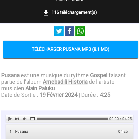
116 téléchargement(s)
TÉLÉCHARGER PUSANA MP3 (8.1 MO)
Pusana
est une musique du rythme
Gospel
faisant
partie de l'album
Amebadili Historia
de l'artiste
musicien
Alain Paluku
.
Date de Sortie :
19 Février 2024
| Durée :
4:25
00:00 / 04:25
1
Pusana
04:25