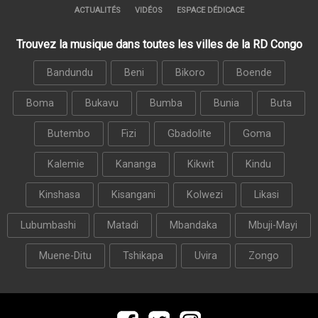
ACTUALITÉS
VIDÉOS
ESPACE DÉDICACE
Trouvez la musique dans toutes les villes de la RD Congo
Bandundu
Beni
Bikoro
Boende
Boma
Bukavu
Bumba
Bunia
Buta
Butembo
Fizi
Gbadolite
Goma
Kalemie
Kananga
Kikwit
Kindu
Kinshasa
Kisangani
Kolwezi
Likasi
Lubumbashi
Matadi
Mbandaka
Mbuji-Mayi
Muene-Ditu
Tshikapa
Uvira
Zongo