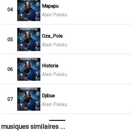
Mapapu
04
Alain Paluku
Oza_Pole
05
Alain Paluku
Historia
06
Alain Paluku
Djibue
07
Alain Paluku
musiques similaires ...