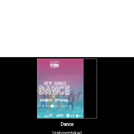
Dance
Izaboymtykwl