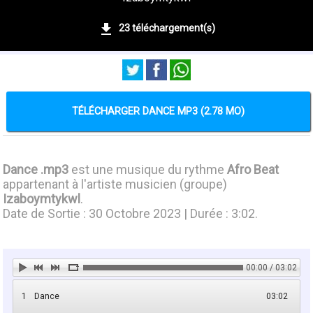
23 téléchargement(s)
TÉLÉCHARGER DANCE MP3 (2.78 MO)
Dance .mp3
est une musique du rythme
Afro Beat
appartenant à l'artiste musicien (groupe)
Izaboymtykwl
.
Date de Sortie : 30 Octobre 2023 | Durée : 3:02.
00:00 / 03:02
1
Dance
03:02