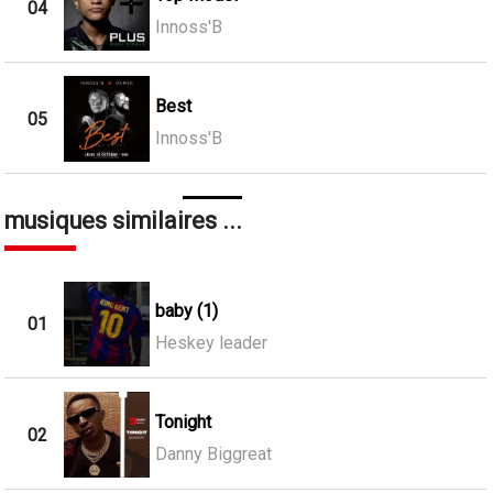
04
Innoss'B
Best
05
Innoss'B
musiques similaires ...
baby (1)
01
Heskey leader
Tonight
02
Danny Biggreat