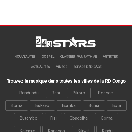
NOUVEAUTÉS
GOSPEL
CLASSÉES PAR RYTHME
ARTISTES
ACTUALITÉS
VIDÉOS
ESPACE DÉDICACE
Trouvez la musique dans toutes les villes de la RD Congo
Bandundu
Beni
Bikoro
Boende
Boma
Bukavu
Bumba
Bunia
Buta
Butembo
Fizi
Gbadolite
Goma
Kalemie
Kananga
Kikwit
Kindu