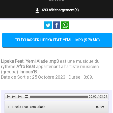
693 téléchargement(s)
TÉLÉCHARGER LIPEKA FEAT. YEMI ... MP3 (5.78 MO)
Lipeka Feat. Yemi Alade .mp3
est une musique du
rythme
Afro Beat
appartenant à l'artiste musicien
(groupe)
Innoss'B
.
Date de Sortie : 25 Octobre 2023 | Durée : 3:09.
00:00 / 03:09
1
Lipeka Feat. Yemi Alade
03:09