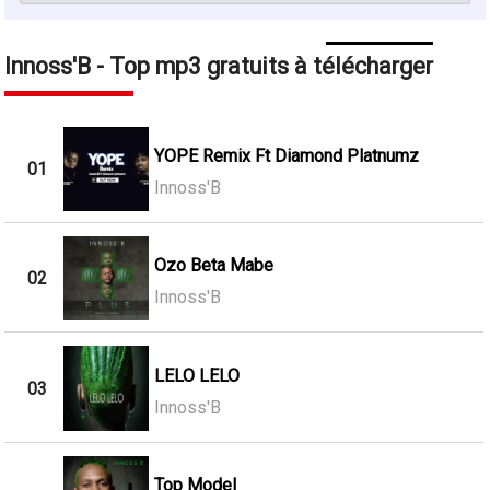
Innoss'B - Top mp3 gratuits à télécharger
YOPE Remix Ft Diamond Platnumz
01
Innoss'B
Ozo Beta Mabe
02
Innoss'B
LELO LELO
03
Innoss'B
Top Model