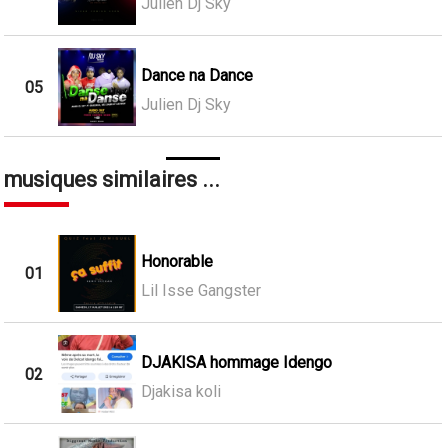
Julien Dj Sky
Dance na Dance
05
Julien Dj Sky
musiques similaires ...
Honorable
01
Lil Isse Gangster
DJAKISA hommage Idengo
02
Djakisa koli