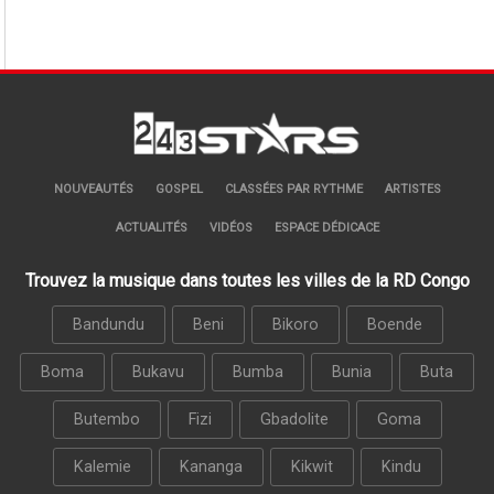
NOUVEAUTÉS
GOSPEL
CLASSÉES PAR RYTHME
ARTISTES
ACTUALITÉS
VIDÉOS
ESPACE DÉDICACE
Trouvez la musique dans toutes les villes de la RD Congo
Bandundu
Beni
Bikoro
Boende
Boma
Bukavu
Bumba
Bunia
Buta
Butembo
Fizi
Gbadolite
Goma
Kalemie
Kananga
Kikwit
Kindu