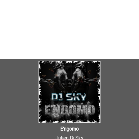
E'ngomo
Julien Dj Sky