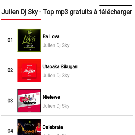
Julien Dj Sky - Top mp3 gratuits à télécharger
Ba Lova
01
Julien Dj Sky
Utaoaka Sikugani
02
Julien Dj Sky
Nielewe
03
Julien Dj Sky
Celebrate
04