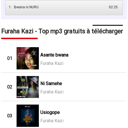
1
Bwana ni NURU
02:25
Furaha Kazi - Top mp3 gratuits à télécharger
Asante bwana
01
Furaha Kazi
Ni Samehe
02
Furaha Kazi
Usiogope
03
Furaha Kazi