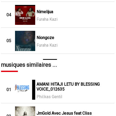
Nimelijua
04
Furaha Kazi
Niongoze
05
Furaha Kazi
musiques similaires ...
AMANI HITAJI LETU BY BLESSING
VOICE_012635
01
Phil.kas Gentil
JmGold Avec Jesus feat Cliss