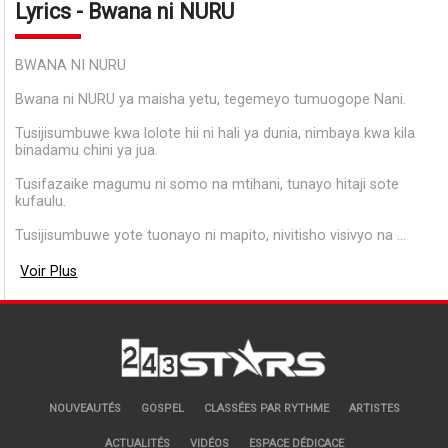
Lyrics - Bwana ni NURU
BWANA NI NURU
Bwana ni NURU ya maisha yetu, tegemeyo tumuogope Nani.
Tusijisumbuwe kwa lolote hii ni hali ya dunia, nimbaya kwa kila
binadamu chini ya jua.
Tusifazaike magumu ni somo na mtihani, tunayo hitaji sote
kufaulu.
Tusijisumbuwe yote tuonayo ni mapito, nivitisho visivyo na ...
Voir Plus
NOUVEAUTÉS
GOSPEL
CLASSÉES PAR RYTHME
ARTISTES
ACTUALITÉS
VIDÉOS
ESPACE DÉDICACE