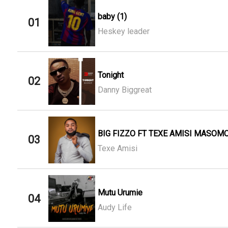
baby (1)
01
Heskey leader
Tonight
02
Danny Biggreat
BIG FIZZO FT TEXE AMISI MASOMO
03
Texe Amisi
Mutu Urumie
04
Audy Life