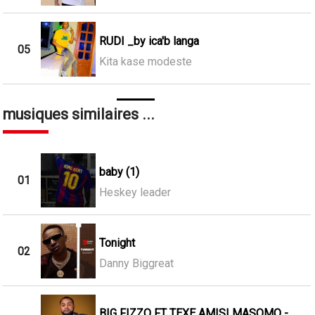
RUDI _by ica'b langa
05
Kita kase modeste
musiques similaires ...
baby (1)
01
Heskey leader
Tonight
02
Danny Biggreat
BIG FIZZO FT TEXE AMISI MASOMO -