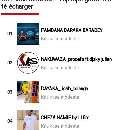
télécharger
PAMBANA BARAKA BARADEY
01
Kita kase modeste
NAKUWAZA_procefa ft djsky julien
02
Kita kase modeste
DAYANA_ ica'b_bilanga
03
Kita kase modeste
CHEZA NAMIE by lil fire
04
Kita kase modeste