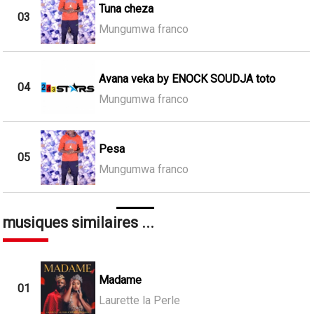
Tuna cheza
03
Mungumwa franco
Avana veka by ENOCK SOUDJA toto
04
Mungumwa franco
Pesa
05
Mungumwa franco
musiques similaires ...
Madame
01
Laurette la Perle