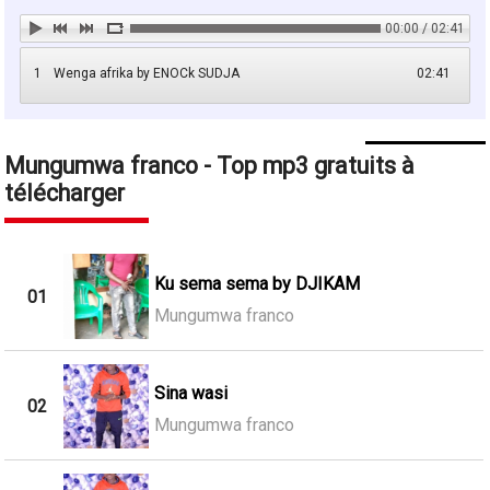
00:00 / 02:41
1
Wenga afrika by ENOCk SUDJA
02:41
Mungumwa franco - Top mp3 gratuits à
télécharger
Ku sema sema by DJIKAM
01
Mungumwa franco
Sina wasi
02
Mungumwa franco