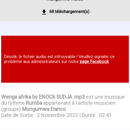
68 téléchargement(s)
Désolé, le fichier audio est introuvable ! Veuillez signaler ce
problème aux administrateurs sur notre
page Facebook
Wenga afrika by ENOCk SUDJA .mp3
est une musique
du rythme
Rumba
appartenant à l'artiste musicien
(groupe)
Mungumwa franco
.
Date de Sortie : 2 Novembre 2022 | Durée : 02:41.