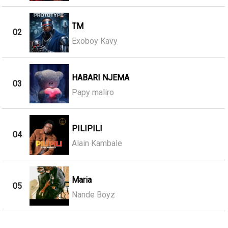
TM
02
Exoboy Kavy
HABARI NJEMA
03
Papy maliro
PILIPILI
04
Alain Kambale
Maria
05
Nande Boyz