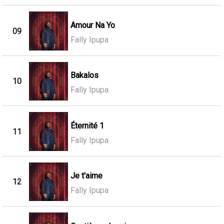
Amour Na Yo
09
Fally Ipupa
Bakalos
10
Fally Ipupa
Éternité 1
11
Fally Ipupa
Je t'aime
12
Fally Ipupa