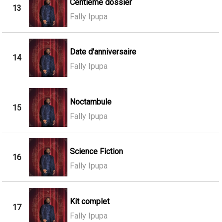
Centième dossier
13
Fally Ipupa
Date d'anniversaire
14
Fally Ipupa
Noctambule
15
Fally Ipupa
Science Fiction
16
Fally Ipupa
Kit complet
17
Fally Ipupa