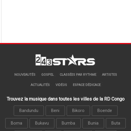
NOUVEAUTÉS
GOSPEL
CLASSÉES PAR RYTHME
ARTISTES
ACTUALITÉS
VIDÉOS
ESPACE DÉDICACE
Trouvez la musique dans toutes les villes de la RD Congo
Bandundu
Beni
Bikoro
Boende
Boma
Bukavu
Bumba
Bunia
Buta