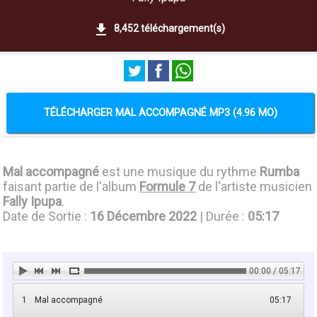
8,452 téléchargement(s)
TÉLÉCHARGER MAL ACCOMPAGNÉ MP3 (4.96 MO)
Mal accompagné
est une musique du rythme
Rumba
faisant partie de l'album
Formule 7
de l'artiste musicien
Fally Ipupa
.
Date de Sortie :
16 Décembre 2022
| Durée :
05:17
00:00 / 05:17
1
Mal accompagné
05:17