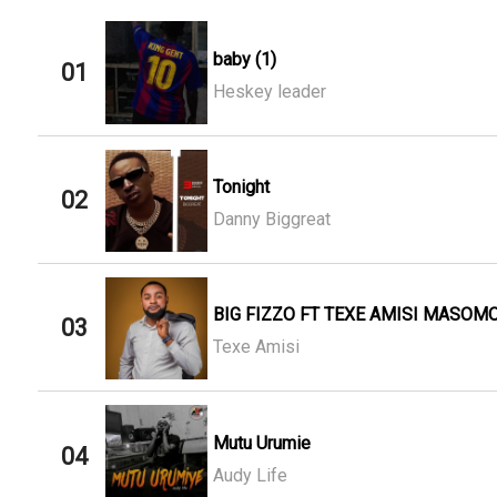
baby (1)
01
Heskey leader
Tonight
02
Danny Biggreat
BIG FIZZO FT TEXE AMISI MASOMO
03
Texe Amisi
Mutu Urumie
04
Audy Life