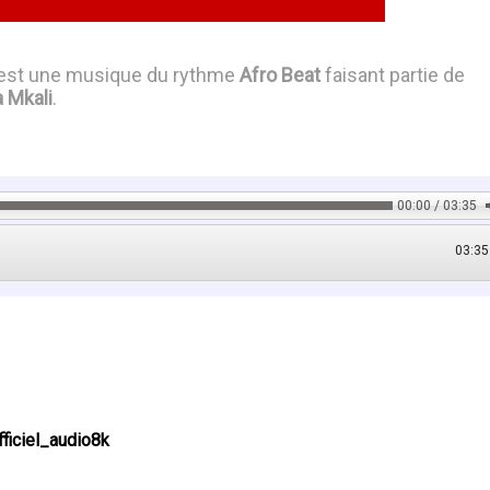
est une musique du rythme
Afro Beat
faisant partie de
 Mkali
.
00:00 / 03:35
03:35
iciel_audio8k