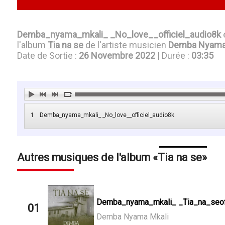
Demba_nyama_mkali_ _No_love__officiel_audio8k
l'album
Tia na se
de l'artiste musicien
Demba Nyama
Date de Sortie :
26 Novembre 2022
| Durée :
03:35
1
Demba_nyama_mkali_ _No_love__officiel_audio8k
Autres musiques de l'album
Tia na se
Demba_nyama_mkali_ _Tia_na_seoff
01
Demba Nyama Mkali