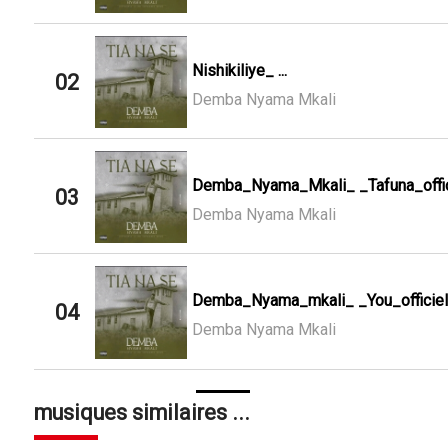
Nishikiliye_ ...
02
Demba Nyama Mkali
Demba_Nyama_Mkali_ _Tafuna_offic
03
Demba Nyama Mkali
Demba_Nyama_mkali_ _You_officiel
04
Demba Nyama Mkali
musiques similaires ...