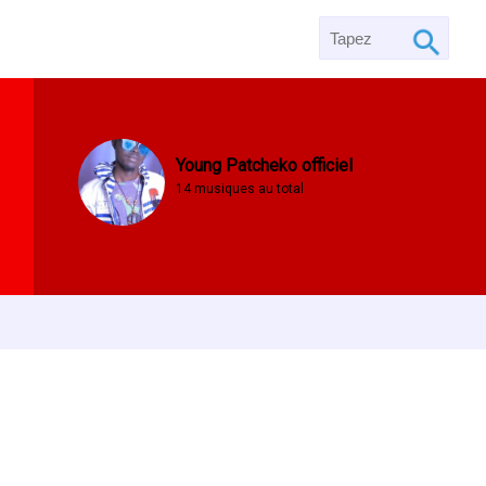
Young Patcheko officiel
14 musiques au total