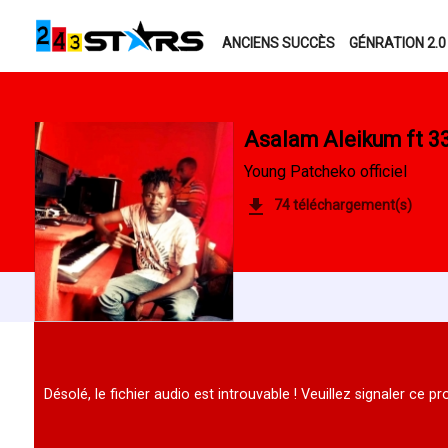
ANCIENS SUCCÈS
GÉNRATION 2.0
Asalam Aleikum ft 3
Young Patcheko officiel
74 téléchargement(s)
Désolé, le fichier audio est introuvable ! Veuillez signaler ce