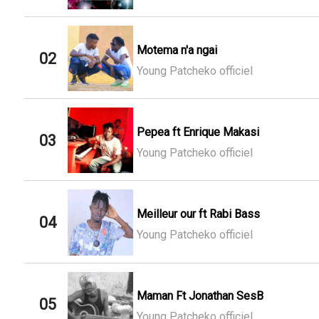
Motema n'a ngai
02
Young Patcheko officiel
Pepea ft Enrique Makasi
03
Young Patcheko officiel
Meilleur our ft Rabi Bass
04
Young Patcheko officiel
Maman Ft Jonathan SesB
05
Young Patcheko officiel