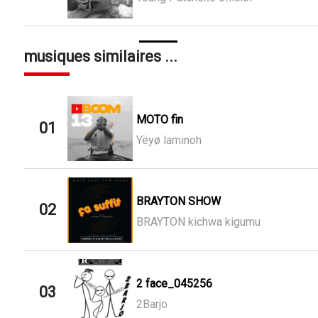
musiques similaires ...
MOTO fin
01
Yëyø laminoh
BRAYTON SHOW
02
BRAYTON kichwa kigumu
2 face_045256
03
2Barjo