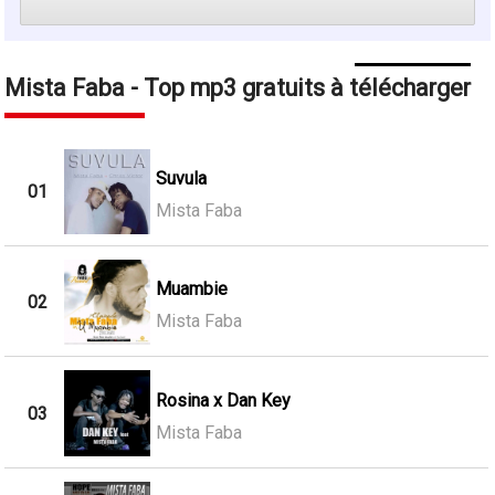
Mista Faba - Top mp3 gratuits à télécharger
Suvula
01
Mista Faba
Muambie
02
Mista Faba
Rosina x Dan Key
03
Mista Faba