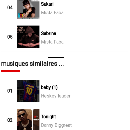
Sukari
04
Mista Faba
Sabrina
05
Mista Faba
musiques similaires ...
baby (1)
01
Heskey leader
Tonight
02
Danny Biggreat