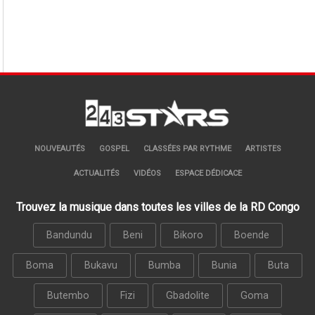
NOUVEAUTÉS
GOSPEL
CLASSÉES PAR RYTHME
ARTISTES
ACTUALITÉS
VIDÉOS
ESPACE DÉDICACE
Trouvez la musique dans toutes les villes de la RD Congo
Bandundu
Beni
Bikoro
Boende
Boma
Bukavu
Bumba
Bunia
Buta
Butembo
Fizi
Gbadolite
Goma