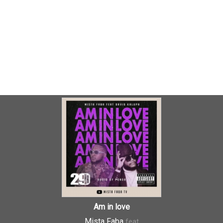
Am in love
Mista Faba
feat