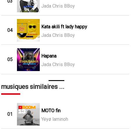
03
Jada Chris BBoy
Kata akili ft lady happy
04
Jada Chris BBoy
Hapana
05
Jada Chris BBoy
musiques similaires ...
MOTO fin
01
Yëyø laminoh