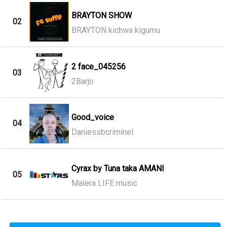
BRAYTON SHOW
02
BRAYTON kichwa kigumu
2 face_045256
03
2Barjo
Good_voice
04
Daniessbcriminel
Cyrax by Tuna taka AMANI
05
Malera LIFE music