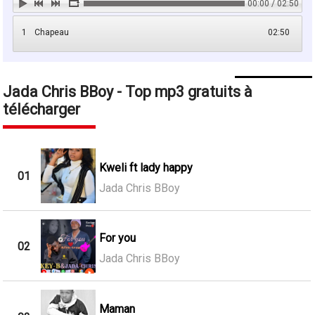
00:00 / 02:50
1
Chapeau
02:50
Jada Chris BBoy - Top mp3 gratuits à
télécharger
Kweli ft lady happy
01
Jada Chris BBoy
For you
02
Jada Chris BBoy
Maman